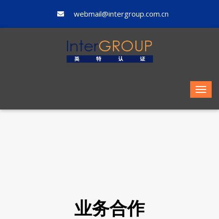
webmail@intergroup.com.cn
业务合作